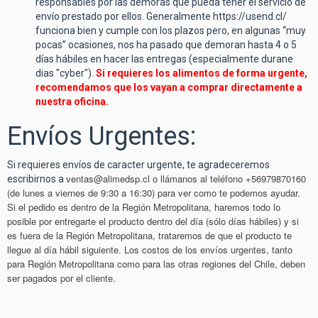
responsables por las demoras que pueda tener el servicio de
envío prestado por ellos. Generalmente
https://usend.cl/
funciona bien y cumple con los plazos pero, en algunas “muy
pocas” ocasiones, nos ha pasado que demoran hasta 4 o 5
días hábiles en hacer las entregas (especialmente durane
dias "cyber").
Si requieres los alimentos de forma urgente,
recomendamos que los vayan a comprar directamente a
nuestra oficina.
Envíos Urgentes:
Si requieres envíos de caracter urgente, te agradeceremos
ventas@alimedsp.cl
o llámanos al teléfono +56979870160
escribirnos a
(de lunes a viernes de 9:30 a 16:30) para ver como te podemos ayudar.
Si el pedido es dentro de la Región Metropolitana, haremos todo lo
posible por entregarte el producto dentro del día (sólo días hábiles) y si
es fuera de la Región Metropolitana, trataremos de que el producto te
llegue al día hábil siguiente. Los costos de los envíos urgentes, tanto
para Región Metropolitana como para las otras regiones del Chile, deben
ser pagados por el cliente.